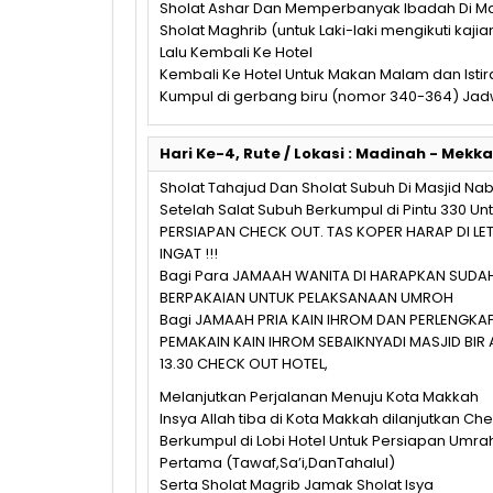
Sholat Ashar Dan Memperbanyak Ibadah Di Ma
Sholat Maghrib (untuk Laki-laki mengikuti kajia
Lalu Kembali Ke Hotel
Kembali Ke Hotel Untuk Makan Malam dan Istir
Kumpul di gerbang biru (nomor 340-364) Ja
Hari Ke-4, Rute / Lokasi : Madinah - Mekk
Sholat Tahajud Dan Sholat Subuh Di Masjid Na
Setelah Salat Subuh Berkumpul di Pintu 330 
PERSIAPAN CHECK OUT. TAS KOPER HARAP DI LE
INGAT !!!
Bagi Para JAMAAH WANITA DI HARAPKAN SUDA
BERPAKAIAN UNTUK PELAKSANAAN UMROH
Bagi JAMAAH PRIA KAIN IHROM DAN PERLENGKAP
PEMAKAIN KAIN IHROM SEBAIKNYADI MASJID BIR A
13.30 CHECK OUT HOTEL,
Melanjutkan Perjalanan Menuju Kota Makkah
Insya Allah tiba di Kota Makkah dilanjutkan Ch
Berkumpul di Lobi Hotel Untuk Persiapan Umr
Pertama (Tawaf,Sa’i,DanTahalul)
Serta Sholat Magrib Jamak Sholat Isya