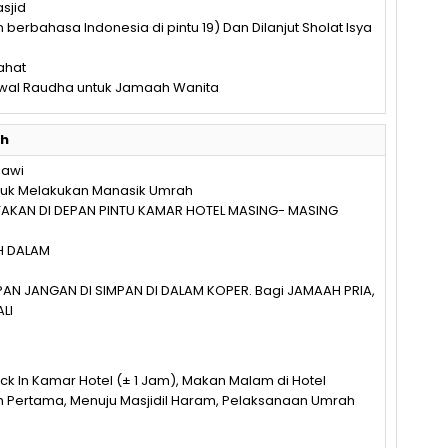
sjid
n berbahasa Indonesia di pintu 19) Dan Dilanjut Sholat Isya
ahat
dwal Raudha untuk Jamaah Wanita
ah
bawi
Untuk Melakukan Manasik Umrah
TAKAN DI DEPAN PINTU KAMAR HOTEL MASING- MASING
H DALAM
AN JANGAN DI SIMPAN DI DALAM KOPER. Bagi JAMAAH PRIA,
LI
eck In Kamar Hotel (± 1 Jam), Makan Malam di Hotel
ah Pertama, Menuju Masjidil Haram, Pelaksanaan Umrah