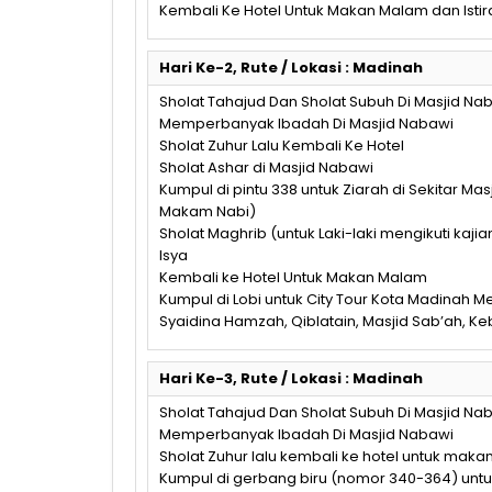
Kembali Ke Hotel Untuk Makan Malam dan Istir
Hari Ke-2, Rute / Lokasi : Madinah
Sholat Tahajud Dan Sholat Subuh Di Masjid Nab
Memperbanyak Ibadah Di Masjid Nabawi
Sholat Zuhur Lalu Kembali Ke Hotel
Sholat Ashar di Masjid Nabawi
Kumpul di pintu 338 untuk Ziarah di Sekitar Masj
Makam Nabi)
Sholat Maghrib (untuk Laki-laki mengikuti kaji
Isya
Kembali ke Hotel Untuk Makan Malam
Kumpul di Lobi untuk City Tour Kota Madinah 
Syaidina Hamzah, Qiblatain, Masjid Sab’ah, K
Hari Ke-3, Rute / Lokasi : Madinah
Sholat Tahajud Dan Sholat Subuh Di Masjid Nab
Memperbanyak Ibadah Di Masjid Nabawi
Sholat Zuhur lalu kembali ke hotel untuk maka
Kumpul di gerbang biru (nomor 340-364) unt