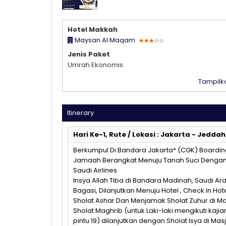
PAKET EKONOMI CILACAP
Hotel Makkah
Maysan Al Maqam
Jenis Paket
Umrah Ekonomis
Tampilka
Itinerary
Hari Ke-1, Rute / Lokasi : Jakarta - Jeddah
Berkumpul Di Bandara Jakarta* (CGK) Boarding
Jamaah Berangkat Menuju Tanah Suci Deng
Saudi Airlines
Insya Allah Tiba di Bandara Madinah, Saudi Ara
Bagasi, Dilanjutkan Menuju Hotel , Check In Hote
Sholat Ashar Dan Menjamak Sholat Zuhur di M
Sholat Maghrib (untuk Laki-laki mengikuti kaji
pintu 19) dilanjutkan dengan Sholat Isya di Ma