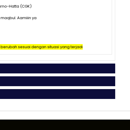
karno-Hatta (CGK)
aqbul. Aamiiin ya
t berubah sesuai dengan situasi yang terjadi