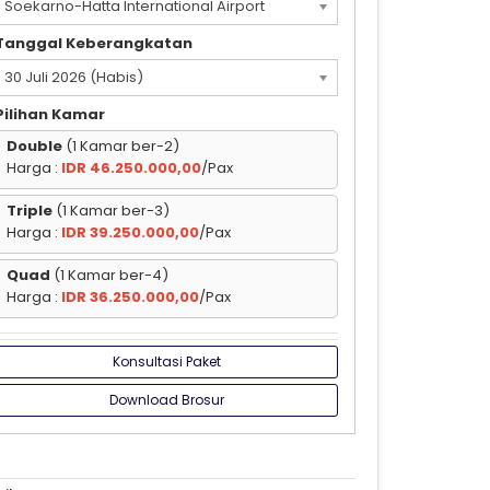
Soekarno-Hatta International Airport
(CGK)
Tanggal Keberangkatan
30 Juli 2026 (Habis)
Pilihan Kamar
Double
(1 Kamar ber-2)
Harga :
IDR 46.250.000,00
/Pax
Triple
(1 Kamar ber-3)
Harga :
IDR 39.250.000,00
/Pax
Quad
(1 Kamar ber-4)
Harga :
IDR 36.250.000,00
/Pax
Konsultasi Paket
Download Brosur