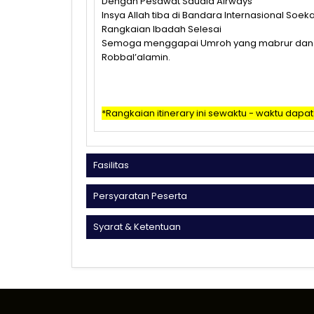
Dengan Pesawat Saudia Airways
Insya Allah tiba di Bandara Internasional Soe
Rangkaian Ibadah Selesai
Semoga menggapai Umroh yang mabrur dan m
Robbal’alamin.
*Rangkaian itinerary ini sewaktu - waktu dapa
Fasilitas
Persyaratan Peserta
Syarat & Ketentuan