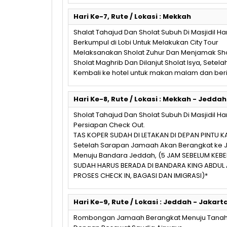
Hari Ke-7, Rute / Lokasi : Mekkah
Shalat Tahajud Dan Sholat Subuh Di Masjidil H
Berkumpul di Lobi Untuk Melakukan City Tour
Melaksanakan Sholat Zuhur Dan Menjamak Sho
Sholat Maghrib Dan Dilanjut Sholat Isya, Setelah
Kembali ke hotel untuk makan malam dan beri
Hari Ke-8, Rute / Lokasi : Mekkah - Jeddah
Sholat Tahajud Dan Sholat Subuh Di Masjidil H
Persiapan Check Out.
TAS KOPER SUDAH DI LETAKAN DI DEPAN PINTU
Setelah Sarapan Jamaah Akan Berangkat ke J
Menuju Bandara Jeddah, (5 JAM SEBELUM KE
SUDAH HARUS BERADA DI BANDARA KING ABDUL 
PROSES CHECK IN, BAGASI DAN IMIGRASI)*
Hari Ke-9, Rute / Lokasi : Jeddah - Jakart
Rombongan Jamaah Berangkat Menuju Tanah A