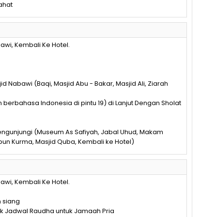
ahat
awi, Kembali Ke Hotel.
id Nabawi (Baqi, Masjid Abu - Bakar, Masjid Ali, Ziarah
an berbahasa Indonesia di pintu 19) di Lanjut Dengan Sholat
Mengunjungi (Museum As Safiyah, Jabal Uhud, Makam
ebun Kurma, Masjid Quba, Kembali ke Hotel)
awi, Kembali Ke Hotel.
n siang
uk Jadwal Raudha untuk Jamaah Pria