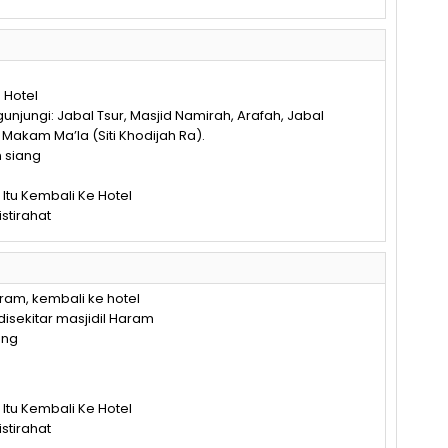
 Hotel
unjungi: Jabal Tsur, Masjid Namirah, Arafah, Jabal
 Makam Ma’la (Siti Khodijah Ra).
n siang
 Itu Kembali Ke Hotel
stirahat
aram, kembali ke hotel
disekitar masjidil Haram
ang
 Itu Kembali Ke Hotel
stirahat