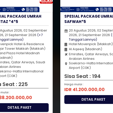
SIAL PACKAGE UMRAH
SPESIAL PACKAGE UMRA
TAZ *4*5
SAFWAH*5
 Agustus 2026, 02 September
20 Agustus 2026, 02 Sept
26, 21 September 2026
(+7
2026, 21 September 2026
(
nggal Lainnya)
Tanggal Lainnya)
venpick Hotel & Residence
Hotel Movenpick (Makkah)
jar Tower Makkah (Makkah)
Al Aqeeq (Madinah)
and Plaza Hotel Madinah
Emirates, Qatar Airways, S
adinah)
Arabian Airlines
irates, Qatar Airways, Saudi
Soekarno-Hatta Internatio
bian Airlines
Airport (CGK)
ekarno-Hatta International
Sisa Seat : 194
rport (CGK)
a Seat : 225
Harga mulai :
IDR 41.200.000,00
mulai :
 38.200.000,00
DETAIL PAKET
DETAIL PAKET