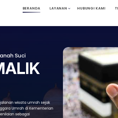
BERANDA
LAYANAN
HUBUNGI KAMI
T
anah Suci
MALIK
jalanan wisata umrah sejak
nggara Umrah di Kementerian
nilaian sebagai