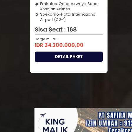
Emirates, Qatar Airways, Saudi
Arabian Airlines
Soekarno-Hatta International
Airport (CGK)
Sisa Seat : 168
Harga mulai :
IDR 34.200.000,00
DETAIL PAKET