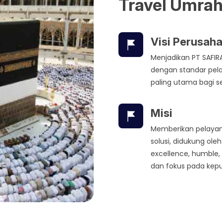
Travel Umrah
Visi Perusah
Menjadikan PT SAFIR
dengan standar pela
paling utama bagi 
Misi
Memberikan pelayana
solusi, didukung ol
excellence, humble,
dan fokus pada kep