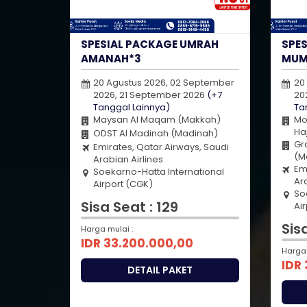
SPESIAL PACKAGE UMRAH
SPE
AMANAH*3
MUM
20 Agustus 2026, 02 September
20
2026, 21 September 2026
(+7
20
Tanggal Lainnya)
Ta
Maysan Al Maqam (Makkah)
Mo
Ha
ODST Al Madinah (Madinah)
Gr
Emirates, Qatar Airways, Saudi
(M
Arabian Airlines
Em
Soekarno-Hatta International
Ara
Airport (CGK)
So
Sisa Seat : 129
Ai
Sis
Harga mulai :
IDR 33.200.000,00
Harga 
IDR
DETAIL PAKET