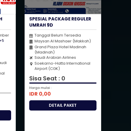
H
SPESIAL PACKAGE REGULER
UMRAH 9D
ember
Tanggal Belum Tersedia
+5
Maysan Al Mashaer (Makkah)
Grand Plaza Hotel Madinah
(Madinah)
Saudi Arabian Airlines
audi
Soekarno-Hatta International
Airport (CGK)
nal
Sisa Seat : 0
Harga mulai :
IDR 0,00
DETAIL PAKET