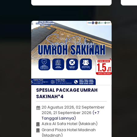
SPESIAL PACKAGE UMRAH
SAKINAH*4
20 Agustus 2026, 02 September
2026, 21 September 2026
(+7
Tanggal Lainnya)
Azka Al Safa Hotel (Makkah)
Grand Plaza Hotel Madinah
(Madinah)